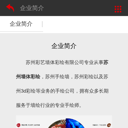
企业简介
|
企业简介
企业简介
苏州彩艺墙体彩绘有限公司专业从事
苏
州墙体彩绘
，苏州手绘墙，苏州彩绘以及苏
州3d彩绘等业务的手绘公司，拥有众多长期
服务于墙绘行业的专业手绘师。