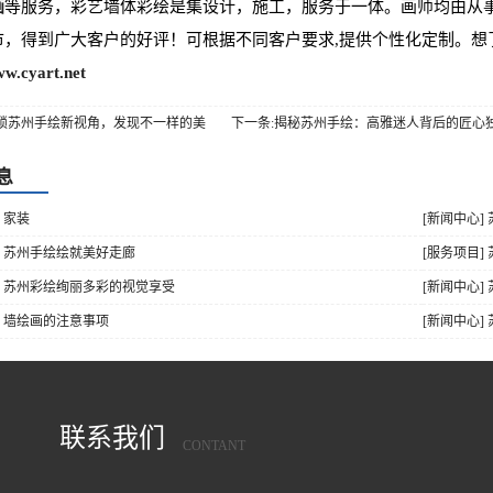
画
等服务，彩艺墙体彩绘是集设计，施工，服务于一体。画师均由从
市，得到广大客户的好评！可根据不同客户要求,提供个性化定制。想
ww.cyart.net
解锁苏州手绘新视角，发现不一样的美
下一条:揭秘苏州手绘：高雅迷人背后的匠心
息
 家装
[新闻中心]
] 苏州手绘绘就美好走廊
[服务项目]
] 苏州彩绘绚丽多彩的视觉享受
[新闻中心
] 墙绘画的注意事项
[新闻中心
联系我们
CONTANT