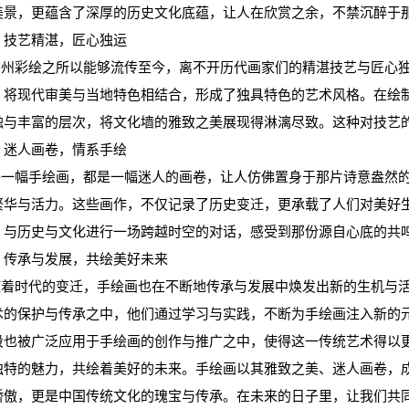
美景，更蕴含了深厚的历史文化底蕴，让人在欣赏之余，不禁沉醉于
、技艺精湛，匠心独运
州彩绘之所以能够流传至今，离不开历代画家们的精湛技艺与匠心独
，将现代审美与当地特色相结合，形成了独具特色的艺术风格。在绘
触与丰富的层次，将文化墙的雅致之美展现得淋漓尽致。这种对技艺
、迷人画卷，情系手绘
一幅手绘画，都是一幅迷人的画卷，让人仿佛置身于那片诗意盎然的
繁华与活力。这些画作，不仅记录了历史变迁，更承载了人们对美好
，与历史与文化进行一场跨越时空的对话，感受到那份源自心底的共
、传承与发展，共绘美好未来
着时代的变迁，手绘画也在不断地传承与发展中焕发出新的生机与活
术的保护与传承之中，他们通过学习与实践，不断为手绘画注入新的
段也被广泛应用于手绘画的创作与推广之中，使得这一传统艺术得以
独特的魅力，共绘着美好的未来。手绘画以其雅致之美、迷人画卷，
骄傲，更是中国传统文化的瑰宝与传承。在未来的日子里，让我们共