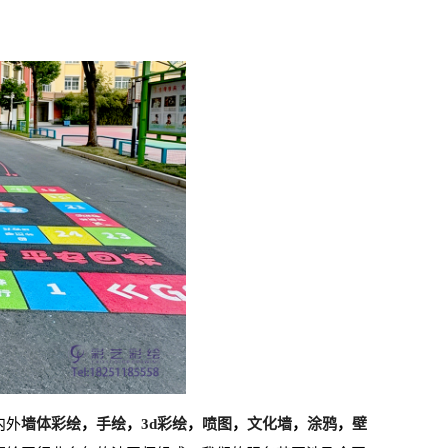
内外
墙体彩绘
，
手绘
，
3d彩绘
，
喷图
，
文化墙
，
涂鸦
，
壁