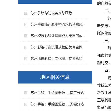
的自然
二
苏州手绘勾勒最美乡愁画卷
苏
苏州手绘墙还原小桥流水的诗意风...
断突破
腻的笔
苏州校园彩绘让墙面成为无声的成...
三
苏州彩绘打造沉浸式校园美育空间
每
都市的
苏州墙体彩绘：文化墙、楼道彩绘...
越时空
四
地区相关信息
随
传统艺
新兴手
苏州手绘：手绘画雅致..._南京分站
正以其
苏州手绘：手绘画雅致..._无锡分站
象征与