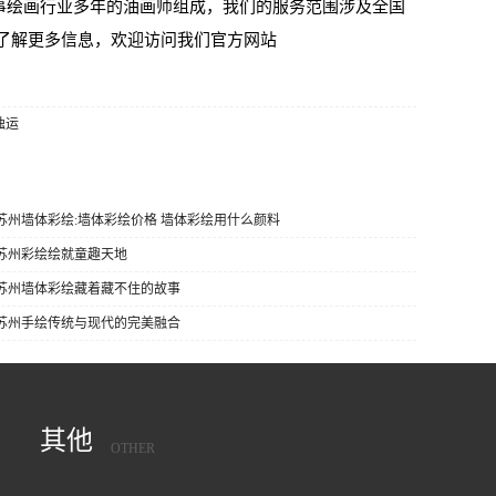
事绘画行业多年的油画师组成，我们的服务范围涉及全国
了解更多信息，欢迎访问我们官方网站
独运
 苏州墙体彩绘:墙体彩绘价格 墙体彩绘用什么颜料
 苏州彩绘绘就童趣天地
] 苏州墙体彩绘藏着藏不住的故事
] 苏州手绘传统与现代的完美融合
其他
OTHER