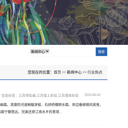
您现在的位置：
首页
>> 新闻中心 >>
行业热点
2026-08-04
信息标签：江苏喷绘画,江苏墙上彩绘,江苏墙体彩绘
画面。清澈的河道蜿蜒穿梭，石拱桥横跨水面，岸边垂柳随风摇曳，
宁静悠远，完美还原江南水乡的意境...