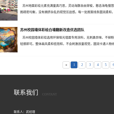
苏州地面彩绘元素充满童真巧思，灵动海豚自由穿梭，憨态海龟慢悠
图疏密均衡，没有拥挤杂乱的视觉压迫感。每一处图案线条圆润柔和，无
苏州校园墙体彩绘白墙翻新改造优选团队
苏州校园墙体彩绘选用环保哑光墙面专用涂料，无刺鼻异味、不掉粉
轻擦即可。整体画风柔和低饱和，不会刺激孩童视觉，圆润卡通人物线条
«
1
2
3
4
5
联系我们
CONTANT
联系人：武经理