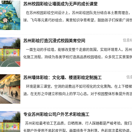
苏州校园彩绘让墙面成为无声的成长课堂
在苏州校园彩绘空间设计上，苏州彩绘团队充分结合本土教育理念，
球、飞鸟等元素巧妙组合，寓意知识孕育希望，鼓励孩子们探索广阔世界
信息
苏州彩绘打造沉浸式校园美育空间
一面生动的手绘墙，能够改变整个走廊的氛围，实现环境育人。苏州
化施工流程，持续为各类学校打造高品质校园墙绘，众多完工实景案例直
信
苏州墙体彩绘：文化墙、楼道彩绘定制施工
环境是第三课堂。空洞的说教远不如可视化的文化熏陶。在上下楼梯
涵，在无形之中建立积极向上的学习心态。对于校园整体形象提升而言，
专业苏州彩绘公司户外艺术彩绘施工
苏州彩绘最考验工艺品质，日晒雨淋、行人踩踏都是严峻考验。我们
长期户外使用不易起皮开裂。画面线条干净利落，色彩层次柔和协调，远