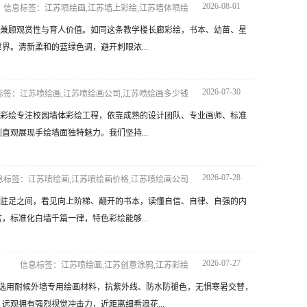
2026-08-01
信息标签：江苏喷绘画,江苏墙上彩绘,江苏墙体喷绘
兼顾观赏性与育人价值。如同这条教学楼长廊彩绘，书本、幼苗、星
。清新柔和的蓝绿色调，避开刺眼浓...
2026-07-30
标签：江苏喷绘画,江苏喷绘画公司,江苏喷绘画多少钱
彩绘专注校园墙体彩绘工程，依靠成熟的设计团队、专业画师、标准
观展现手绘墙面独特魅力。我们坚持...
2026-07-28
息标签：江苏喷绘画,江苏喷绘画价格,江苏喷绘画公司
驻足之间，看见向上阶梯、翻开的书本，读懂自信、自律、自强的内
标准化白墙千篇一律，特色彩绘能够...
2026-07-27
信息标签：江苏喷绘画,江苏创意涂鸦,江苏彩绘
选用耐候外墙专用绘画材料，抗紫外线、防水防褪色，无惧寒暑交替，
观拥有强烈视觉冲击力，近距离细看浪花...