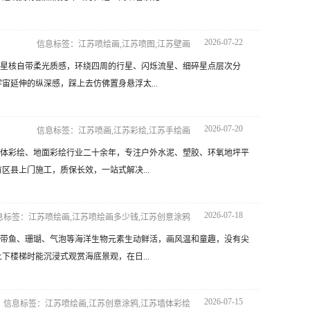
2026-07-22
信息标签：江苏喷绘画,江苏喷图,江苏壁画
星核自带柔光质感，环绕四周的行星、闪烁流星、细碎星点层次分
延伸的纵深感，踩上去仿佛置身悬浮太...
2026-07-20
信息标签：江苏喷画,江苏彩绘,江苏手绘画
体彩绘、地面彩绘行业二十余年，专注户外水泥、塑胶、环氧地坪平
县上门施工，质保长效，一站式解决...
2026-07-18
息标签：江苏喷绘画,江苏喷绘画多少钱,江苏创意涂鸦
带鱼、珊瑚、气泡等海洋生物元素生动鲜活，画风温和童趣，没有尖
楼梯时能沉浸式观赏海底景观，在日...
2026-07-15
信息标签：江苏喷绘画,江苏创意涂鸦,江苏墙体彩绘