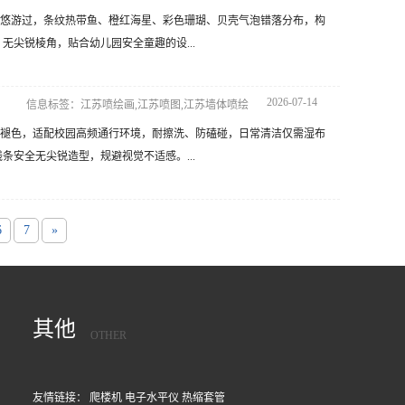
悠游过，条纹热带鱼、橙红海星、彩色珊瑚、贝壳气泡错落分布，构
尖锐棱角，贴合幼儿园安全童趣的设...
2026-07-14
信息标签：江苏喷绘画,江苏喷图,江苏墙体喷绘
褪色，适配校园高频通行环境，耐擦洗、防磕碰，日常清洁仅需湿布
安全无尖锐造型，规避视觉不适感。...
6
7
»
其他
OTHER
友情链接：
爬楼机
电子水平仪
热缩套管