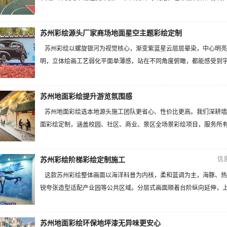
苏州彩绘源头厂家商场地面星空主题彩绘定制
苏州彩绘以螺旋银河为视觉核心，渐变紫蓝星云层层晕染，中心明亮
明，立体绘画工艺弱化平面单薄感，站在不同角度俯瞰，都能感受到宇宙
苏州地面彩绘提升游览氛围感
苏州地面彩绘选本地源头施工团队更省心、性价比更高。我们深耕墙
面彩绘定制，涵盖校园、社区、商业、景区全场景彩绘项目，服务所有区
信
苏州彩绘阶梯彩绘定制施工
这款苏州彩绘整体画面以海洋科普为内核，柔和蓝调为主，海豚、热
锐夸张造型适配产业园等公共区域。分层式画面顺着台阶纵向延伸，上下
苏州地面彩绘环保地坪漆无异味更安心