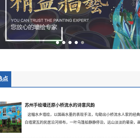
热点
苏州手绘墙还原小桥流水的诗意风韵
这幅水乡墙绘，以国画水墨的表现手法，勾勒出小桥流水人家的经典
白墙黛瓦的民居沿河排布，一叶乌篷船静静停泊，远山淡淡的晕染，画面