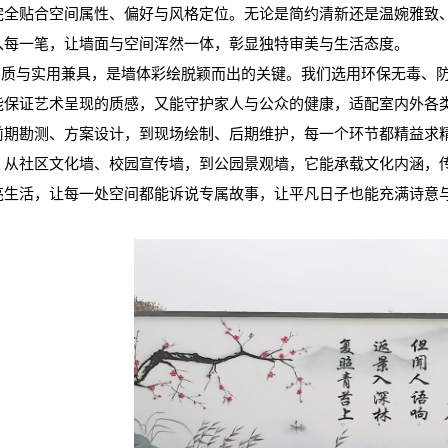
完全贴合空间属性、偏好与风格定位。无论是简约清新还是温婉雅致
入每一笔，让墙面与空间浑然一体，彰显独特审美与生活态度。
质与实用兼具，是墙体彩绘脱颖而出的关键。我们选用环保无毒、防
能保证艺术呈现的质感，又能守护家人与公众的健康，适配室内外各
前期勘测、方案设计，到现场绘制、后期维护，每一个环节都精益求
。从社区文化墙、校园宣传墙，到公园景观墙，它能承载文化内涵，
亮生活，让每一处空间都能诉说专属故事，让平凡日子也能充满诗意