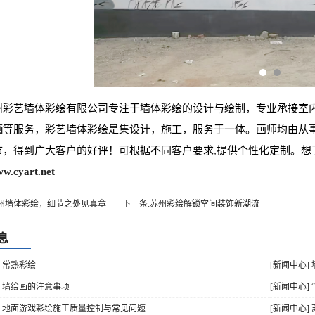
州彩艺墙体彩绘有限公司专注于墙体彩绘的设计与绘制，专业承接室
画
等服务，彩艺墙体彩绘是集设计，施工，服务于一体。画师均由从
市，得到广大客户的好评！可根据不同客户要求,提供个性化定制。想
ww.cyart.net
苏州墙体彩绘，细节之处见真章
下一条:苏州彩绘解锁空间装饰新潮流
息
] 常熟彩绘
[新闻中心]
] 墙绘画的注意事项
[新闻中心]
] 地面游戏彩绘施工质量控制与常见问题
[新闻中心]