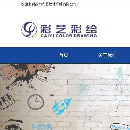
欢迎来到苏州彩艺墙体彩绘有限公司!
首页
关于我们