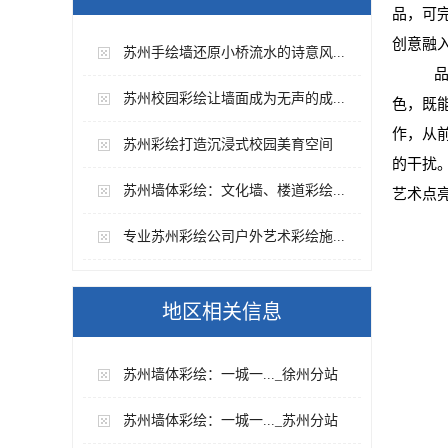
品，可
创意融
苏州手绘墙还原小桥流水的诗意风...
品
苏州校园彩绘让墙面成为无声的成...
色，既
作，从
苏州彩绘打造沉浸式校园美育空间
的干扰
苏州墙体彩绘：文化墙、楼道彩绘...
艺术点
专业苏州彩绘公司户外艺术彩绘施...
地区相关信息
苏州墙体彩绘：一城一..._徐州分站
苏州墙体彩绘：一城一..._苏州分站