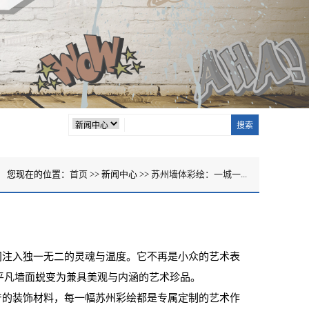
您现在的位置：
首页
>> 新闻中心 >>
苏州墙体彩绘：一城一...
注入独一无二的灵魂与温度。它不再是小众的艺术表
平凡墙面蜕变为兼具美观与内涵的艺术珍品。
的装饰材料，每一幅苏州彩绘都是专属定制的艺术作