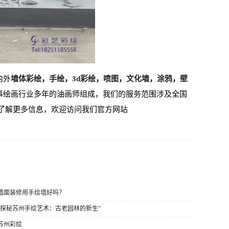
内外
墙体彩绘
，
手绘
，
3d彩绘
，
喷图
，
文化墙
，
涂鸦
，
壁
事绘画行业多年的油画师组成，我们的服务范围涉及全国
了解更多信息，欢迎访问我们官方网站
 墙面装修用手绘墙好吗？
 “探秘苏州手绘艺术：古老园林的新生”
 苏州彩绘