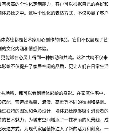
具有极高的个性化定制能力。客户可以根据自己的喜好和
墙体彩绘之中。这种个性化的表达方式，不仅彰显了客户
体彩绘都是艺术家用心创作的作品，它们不仅展现了艺
刻的文化内涵和情感体验。
更能够在心灵上得到一种触动和共鸣。这种共鸣不仅来
体彩绘不仅提升了家居空间的品质，更让人们在日常生活
共场所，都可以看到墙体彩绘的身影。在家庭住宅中，
彩搭配，营造出温馨、浪漫、高雅等不同的氛围和格调。
通过独特的图案和色彩设计，墙体彩绘能够吸引消费者的
特的艺术魅力，为城市空间增添了一抹亮丽的风景线，成
化表达方式，为现代家居装饰注入了新的活力和创意。一