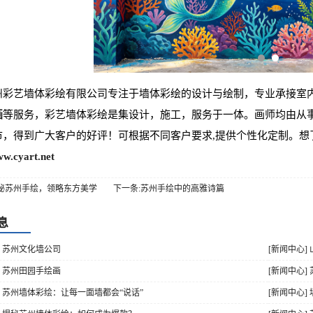
州彩艺墙体彩绘有限公司专注于墙体彩绘的设计与绘制，专业承接室
画
等服务，彩艺墙体彩绘是集设计，施工，服务于一体。画师均由从
市，得到广大客户的好评！可根据不同客户要求,提供个性化定制。想
ww.cyart.net
探秘苏州手绘，领略东方美学
下一条:苏州手绘中的高雅诗篇
息
] 苏州文化墙公司
[新闻中心]
] 苏州田园手绘画
[新闻中心]
] 苏州墙体彩绘：让每一面墙都会“说话”
[新闻中心]