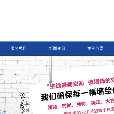
服务项目
新闻资讯
案例欣赏