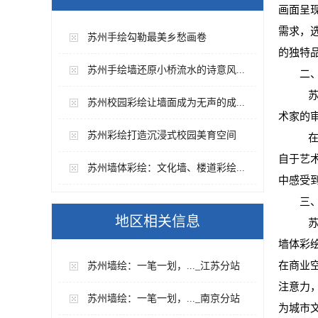
画面呈
需求，
苏州手绘勾勒最美乡愁画卷
的独特
苏州手绘墙还原小桥流水的诗意风...
二
苏
苏州校园彩绘让墙面成为无声的成...
术家的
苏州彩绘打造沉浸式校园美育空间
在
自于艺
苏州墙体彩绘：文化墙、楼道彩绘...
中感受
三
地区相关信息
苏
墙体彩
在商业
苏州墙绘：一笔一划，..._江苏分站
注意力
苏州墙绘：一笔一划，..._南京分站
为城市