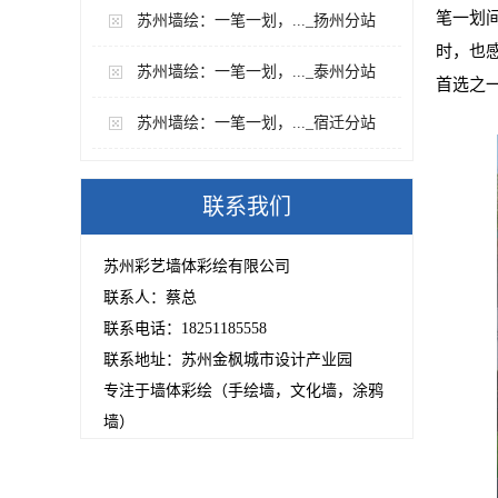
笔一划
苏州墙绘：一笔一划，..._扬州分站
时，也
苏州墙绘：一笔一划，..._泰州分站
首选之
苏州墙绘：一笔一划，..._宿迁分站
联系我们
苏州彩艺墙体彩绘有限公司
联系人：蔡总
联系电话：18251185558
联系地址：苏州金枫城市设计产业园
专注于墙体彩绘（手绘墙，文化墙，涂鸦
墙）