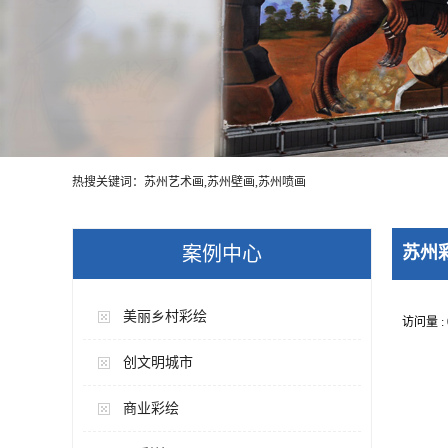
热搜关键词：苏州艺术画,苏州壁画,苏州喷画
案例中心
苏州
美丽乡村彩绘
访问量 :
创文明城市
商业彩绘