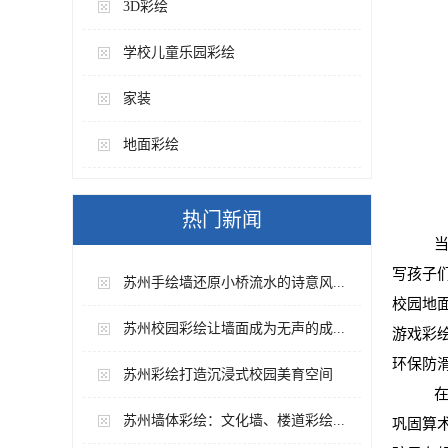
3D彩绘
学校儿童乐园彩绘
家装
地面彩绘
热门新闻
当
写孩子
苏州手绘墙还原小桥流水的诗意风...
校园地
苏州校园彩绘让墙面成为无声的成...
游戏彩
环保防
苏州彩绘打造沉浸式校园美育空间
在
苏州墙体彩绘：文化墙、楼道彩绘...
巩固算