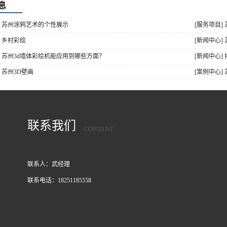
息
] 苏州涂鸦艺术的个性展示
[服务项目]
] 乡村彩绘
[新闻中心]
] 苏州3d墙体彩绘机能应用到哪些方面？
[新闻中心
] 苏州3D壁画
[案例中心]
联系我们
CONTANT
联系人：武经理
联系电话：18251185558