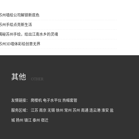
 苏州墙绘公司解锁新底色
 苏州手绘点亮新生活
] 揭秘苏州手绘，绘出江南水乡的灵魂
 苏州3D墙体彩绘创意无界
其他
OTHER
友情链接：
爬楼机
电子水平仪
热缩套管
服务区域：
江苏
南京
无锡
徐州
常州
苏州
南通
连云港
淮安
盐
城
扬州
镇江
泰州
宿迁