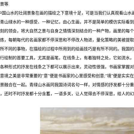
景等.
山水的壮阔景象在画的描绘之下意境十足，可是当我们认真观看山水画
青山绿水的一种感受、一种记忆，由心生画，并不是简单的模仿实际看到
刻的领会，将大自然之景与自身之情情深刻结合的一种产物，画里的每个
炼，每朝每代的名画家都不停深思和不停改人物进，量化策略的美被提取
所不同的事物，在描绘的过程中所用到的绘画技巧是有所不同的。我国的
行绘制的首要工具，尤其是画笔，在线条上，有着独特之处，它如流水，
各种形式的抒发在线条之下都可以展示出来，灵动性很强，书画家掌握对
意境之美是非常重要的“意”便是书画家的心里感受和创意;“境”便是实
景融合在一起。青绿山水画同我国诗词名句一样，对情感的抒发都十分重
，还时不时抒发都十分含蓄，一语多关，让人觉得去不停深思，给人的幻