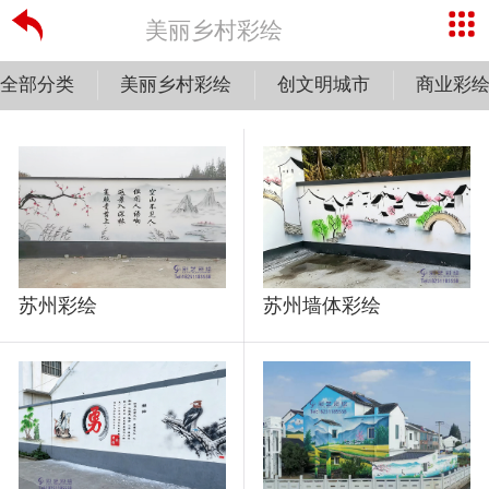
美丽乡村彩绘
全部分类
美丽乡村彩绘
创文明城市
商业彩
苏州彩绘
苏州墙体彩绘