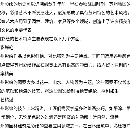
州彩绘的历史可以追溯到数千年前。早在春秋战国时期，苏州地区的
推移，彩绘艺术不断发展壮大，逐渐形成了具有苏州特色的艺术风格
彩绘艺术应用到了园林、建筑、家具等多个领域，创造出了许多精美
州文化的重要代表。
州彩绘的艺术特点主要表现在以下几个方面：
色彩鲜艳
州彩绘作品以色彩鲜艳、对比强烈为主要特点。工匠们运用各种颜色
特点使得苏州彩绘作品在视觉上具有很高的冲击力，给人留下深刻的
图案精美
州彩绘的图案大多以花卉、山水、人物等为主题，这些图案不仅线条
腻的笔触和精湛的技艺，将这些图案绘制得精美绝伦、栩栩如生。
技艺精湛
州彩绘的技艺非常精湛，工匠们需要掌握多种绘画技巧，如平涂、晕
非常到位，无论是色彩的过渡还是图案的勾勒都非常自然、流畅。
州的园林建筑是彩绘的重要应用领域之一。在园林建筑中，彩绘被广