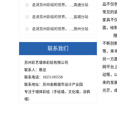
品不仅
走进苏州彩绘的世界，..._南通分站
常见的
走进苏州彩绘的世界，..._盐城分站
家具不
面，绘
走进苏州彩绘的世界，..._扬州分站
随
不断创
联系我们
等，来
另一方
苏州彩艺墙体彩绘有限公司
网平台
联系人：蔡总
动等，
联系电话：18251185558
来的发
联系地址：苏州金枫城市设计产业园
光芒，
专注于墙体彩绘（手绘墙，文化墙，涂鸦
墙）