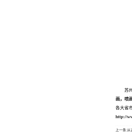
苏
画
，
喷
各大省
http://w
上一条: