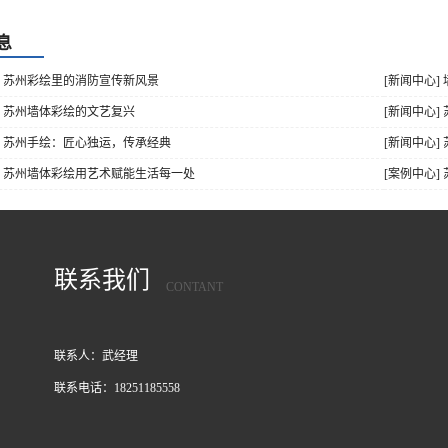
息
] 苏州彩绘里的消防宣传新风景
[新闻中心]
] 苏州墙体彩绘的文艺复兴
[新闻中心
] 苏州手绘：匠心独运，传承经典
[新闻中心]
] 苏州墙体彩绘用艺术赋能生活每一处
[案例中心]
联系我们
CONTANT
联系人：武经理
联系电话：18251185558