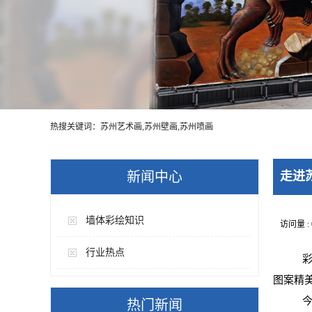
热搜关键词：苏州艺术画,苏州壁画,苏州喷画
新闻中心
走进
墙体彩绘知识
访问量 :
行业热点
彩
图案精
今
热门新闻