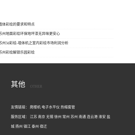
 墙体彩绘的要求和特点
] 苏州地面彩绘环保地坪漆无异味更安心
 苏州3d彩绘-墙体机之室内彩绘市场利润分析
 苏州彩绘解锁乐园彩绘
其他
OTHER
友情链接：
爬楼机
电子水平仪
热缩套管
服务区域：
江苏
南京
无锡
徐州
常州
苏州
南通
连云港
淮安
盐
城
扬州
镇江
泰州
宿迁