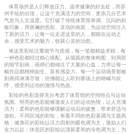
体育场所是人们释放压力、追求健康的好去处，而苏
州手绘的出现，让这个充满活力的空间，更添几分艺术
气息与人文温度。它打破了传统体育馆单调、沉闷的刻
板印象，用斑斓的色彩、灵动的画面，为运动空间注入
了新的活力，让每一位走进这里的人，都能在运动之
余，感受艺术的魅力，收获心灵的治愈。
体这里彩绘注重细节与质感，每一笔都精益求精，每
一种色彩都经过精心搭配。从墙面的整体构图，到局部
的细节刻画，画师们都倾注了大量的心血，力求让每一
幅作品都栩栩如生、富有感染力。每一个运动场景都被
刻画得淋漓尽致，仿佛能让人听到赛场上的呐喊与欢
呼，感受到运动的激情与热血。
彩绘的色彩选择充分考虑了体育馆的空间特点与运动
氛围。明亮的色彩能够激发人们的运动热情，让人充满
活力；柔和的色彩能够缓解运动后的疲惫，带来舒适与
放松。不同区域的彩绘，有着不同的色彩基调与主题风
格：健身区的彩绘以活力四射的暖色调为主，激励人们
全力以赴；休息区的彩绘以清新柔和的冷色调为主，为