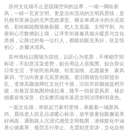
苏州文化墙不止是阻隔空间的边界，一墙一隅绘新
风，一砖一瓦皆文明。更是沿街流动的文明风景线，是
扎根邻里身边的无声思政课堂。褪去单调冰冷的水泥底
色，彩绘赋能围墙焕新颜，把人文底蕴、文明守则、向
善初心尽数镌刻上墙，让寻常街巷兼具烟火暖意与文化
质感，让路过的每一位行人，都能抬眼见美好，驻足悟
初心，步履沐清风。
苏州墙绘以围墙为宣纸，以匠心为笔墨，不堆砌空洞
标语，不刻意渲染造势，贴合周边人居氛围、贴合群众
日常生活，手绘民俗风物、邻里温情、志愿服务、家风
家训、守法向善多元实景画面。老旧围墙告别斑驳杂
乱，变身高颜值网红文化打卡墙，沿街市容颜值提档升
级，街巷宜居氛围持续拉满，随手一拍皆是风景，移步
细看皆有深意，切实擦亮城市基层文明治理鲜明底色。
一面文化墙，串联起万家邻里情，承载着一城新风
尚。晨练老人驻足品读暖心标语，放学孩童抬眼邂逅美
好画面，通勤路人沉浸式感受文明氛围，潜移默化中涵
养公德素养、规范言行举止。无需刻意宣讲，文化自然