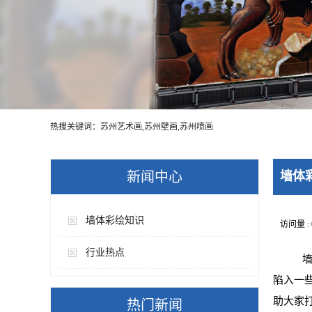
热搜关键词：苏州艺术画,苏州壁画,苏州喷画
新闻中心
墙体
墙体彩绘知识
访问量 :
行业热点
墙
陷入一
助大家
热门新闻