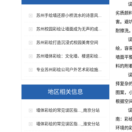
误
劣质颜
苏州手绘墙还原小桥流水的诗意风...
害。避
苏州校园彩绘让墙面成为无声的成...
耐擦洗
误
苏州彩绘打造沉浸式校园美育空间
绘，容
苏州墙体彩绘：文化墙、楼道彩绘...
墙面平
料的附
专业苏州彩绘公司户外艺术彩绘施...
误
择复杂
地区相关信息
图案，
根据空
误
墙体彩绘的常见误区指..._南京分站
南：彩
墙体彩绘的常见误区指..._淮安分站
环境的