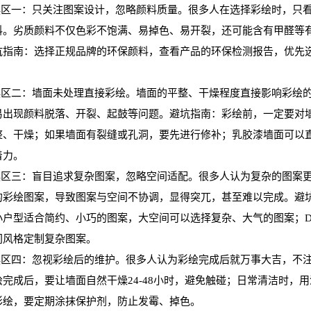
区一：只关注图案设计，忽略颜料质量。很多人在选择彩绘时，只看
料。劣质颜料不仅色彩不饱满、易掉色、易开裂，还可能含有甲醛等
坑指南：选择正规品牌的环保颜料，查看产品的环保检测报告，优先
。
区二：墙面未处理直接彩绘。墙面的平整、干燥程度直接影响彩绘的
易出现颜料脱落、开裂、起鼓等问题。避坑指南：彩绘前，一定要对
整、干燥；如果墙面有裂缝或孔洞，要先进行修补；乳胶漆墙面可以
着力。
区三：盲目追求复杂图案，忽略空间适配。很多人认为复杂的图案更
的彩绘图案，导致图案与空间不协调，显得突兀，甚至难以完成。避
小户型适合简约、小巧的图案，大空间可以选择复杂、大气的图案；D
间风格定制复杂图案。
区四：忽视彩绘后的维护。很多人认为彩绘完成后就万事大吉，不注
绘完成后，要让墙面自然干燥24-48小时，避免触碰；日常清洁时，
彩绘，要定期涂抹保护剂，防止发霉、掉色。